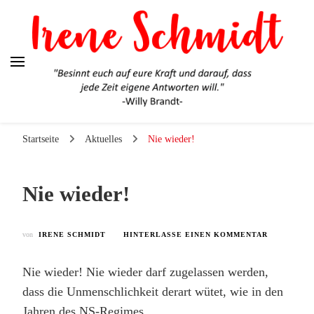
Irene Schmidt
Ehrlich. Engagiert. Authentisch.
Startseite
Aktuelles
Nie wieder!
Nie wieder!
ZU
von
IRENE SCHMIDT
HINTERLASSE EINEN KOMMENTAR
NIE
WIEDER!
Nie wieder! Nie wieder darf zugelassen werden,
dass die Unmenschlichkeit derart wütet, wie in den
Jahren des NS-Regimes.