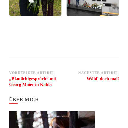
Beitragsnavigation
VORHERIGER ARTIKEL
NÄCHSTER ARTIKEL
„Blaulichtgespräch“ mit
Wähl´ doch mal!
Georg Maier in Kahla
ÜBER MICH