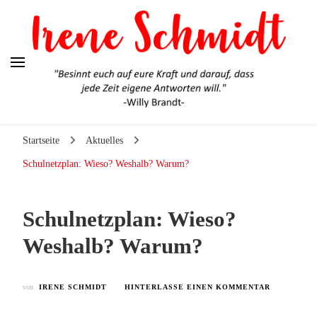
Irene Schmidt
Ehrlich. Engagiert. Authentisch.
Startseite
Aktuelles
Schulnetzplan: Wieso? Weshalb? Warum?
Schulnetzplan: Wieso?
Weshalb? Warum?
ZU
von
IRENE SCHMIDT
HINTERLASSE EINEN KOMMENTAR
SCHULNET
WIESO?