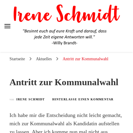
Irene Schmidt
Ehrlich. Engagiert. Authentisch.
Startseite
Aktuelles
Antritt zur Kommunalwahl
Antritt zur Kommunalwahl
ZU
von
IRENE SCHMIDT
HINTERLASSE EINEN KOMMENTAR
ANTRITT
ZUR
Ich habe mir die Entscheidung nicht leicht gemacht,
KOMMUNA
mich zur Kommunalwahl als Kandidatin aufstellen
zu lassen. Aber ich komme nun mal nicht aus