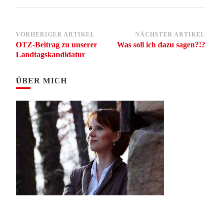
Beitragsnavigation
VORHERIGER ARTIKEL
NÄCHSTER ARTIKEL
OTZ-Beitrag zu unserer
Was soll ich dazu sagen?!?
Landtagskandidatur
ÜBER MICH