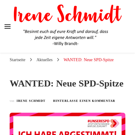
Irene Schmidt
Ehrlich. Engagiert. Authentisch.
Startseite
Aktuelles
WANTED: Neue SPD-Spitze
WANTED: Neue SPD-Spitze
ZU
von
IRENE SCHMIDT
HINTERLASSE EINEN KOMMENTAR
WANTED:
NEUE
SPD-
SPITZE