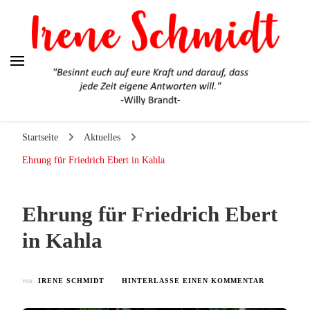
Irene Schmidt
Ehrlich. Engagiert. Authentisch.
Startseite
Aktuelles
Ehrung für Friedrich Ebert in Kahla
Ehrung für Friedrich Ebert
in Kahla
ZU
von
IRENE SCHMIDT
HINTERLASSE EINEN KOMMENTAR
EHRUNG
FÜR